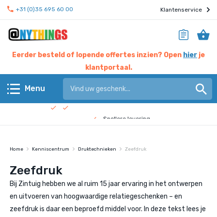
+31 (0)35 695 60 00
Klantenservice
Eerder besteld of lopende offertes inzien? Open
hier
je
klantportaal.
Hier werken experts voor jou
Menu
Beste prijs garantie
Terug
Snellere levering
Check de
bedrijfsfilm
!
Anythings KERN assortiment
Home
Kenniscentrum
Druktechnieken
Zeefdruk
Anythings OVERIG assortiment
Zeefdruk
Bij Zintuig hebben we al ruim 15 jaar ervaring in het ontwerpen
Pagina's
en uitvoeren van hoogwaardige relatiegeschenken – en
zeefdruk is daar een beproefd middel voor. In deze tekst lees je
Nieuws