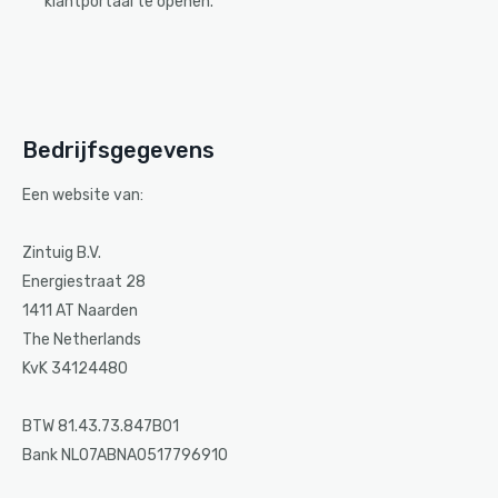
klantportaal te openen.
Bedrijfsgegevens
Een website van:
Zintuig B.V.
Energiestraat 28
1411 AT Naarden
The Netherlands
KvK 34124480
BTW 81.43.73.847B01
Bank NL07ABNA0517796910