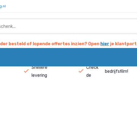
g.nl
der besteld of lopende offertes inzien? Open
hier
je klantport
Snellere
Check
bedrijfsfilm
!
levering
de