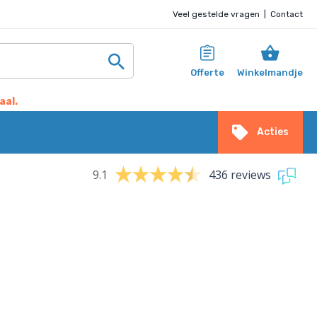
Veel gestelde vragen
|
Contact
Offerte
Winkelmandje
aal.
Acties
9.1
436 reviews