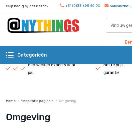
+31 (0)35 695 60 00
Hulp nodig bij het kiezen?
sales@zintui
Eer
Categorieën
Hier werken experts voor
Beste prijs
jou
garantie
Home
*Inspiratie pagina's
Omgeving
Omgeving