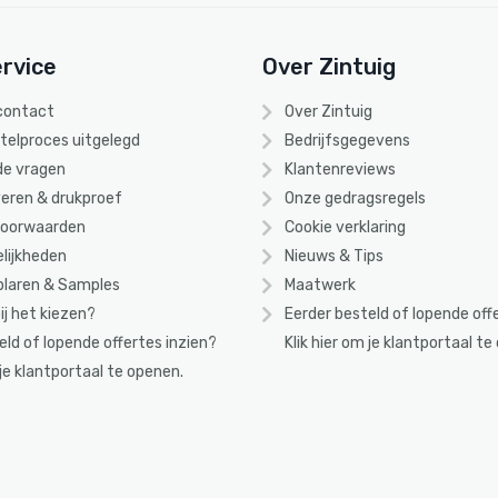
rvice
Over Zintuig
 contact
Over Zintuig
stelproces uitgelegd
Bedrijfsgegevens
de vragen
Klantenreviews
eren & drukproef
Onze gedragsregels
voorwaarden
Cookie verklaring
lijkheden
Nieuws & Tips
laren & Samples
Maatwerk
ij het kiezen?
Eerder besteld of lopende off
eld of lopende offertes inzien?
Klik
hier
om je klantportaal te
 je klantportaal te openen.