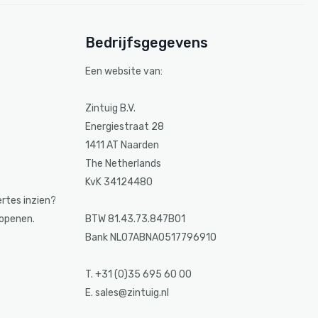
Bedrijfsgegevens
Een website van:
Zintuig B.V.
Energiestraat 28
1411 AT Naarden
The Netherlands
KvK 34124480
ertes inzien?
 openen.
BTW 81.43.73.847B01
Bank NL07ABNA0517796910
T. +31 (0)35 695 60 00
E. sales@zintuig.nl