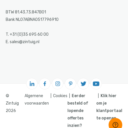
BTW 81.43.73.847B01
Bank NL07ABNA0517796910
T. +31 (0)35 695 60 00
E. sales@zintuig.nl
©
Algemene
Cookies
Eerder
Klik hier
Zintuig
voorwaarden
besteld of
om je
2026
lopende
klantportaal
offertes
te openen.
inzien?