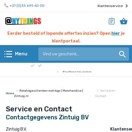
+31 (0)35 695 60 00
Klantenservice
Eerder besteld of lopende offertes inzien? Open
hier
je
klantportaal.
Hier werken experts voor jou
Menu
Beste prijs garantie
Terug
Snellere levering
Check de
bedrijfsfilm
!
Anythings KERN assortiment
Relatiegeschenken met logo | Merchandise |
Service en
Home
Zintuig.nl
Contact
Anythings OVERIG assortiment
Service en Contact
Pagina's
Contactgegevens Zintuig BV
Nieuws
Zintuig B.V.
Klantense