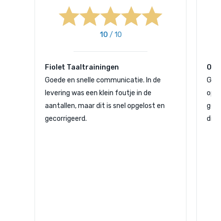
10
/ 10
Fiolet Taaltrainingen
Oli
Goede en snelle communicatie. In de
Goed
levering was een klein foutje in de
opti
aantallen, maar dit is snel opgelost en
geda
gecorrigeerd.
die 