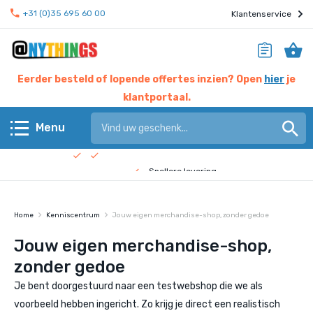
+31 (0)35 695 60 00
Klantenservice
Eerder besteld of lopende offertes inzien? Open
hier
je
klantportaal.
Hier werken experts voor jou
Menu
Beste prijs garantie
Terug
Snellere levering
Check de
bedrijfsfilm
!
Anythings KERN assortiment
Home
Kenniscentrum
Jouw eigen merchandise-shop, zonder gedoe
Anythings OVERIG assortiment
Jouw eigen merchandise-shop,
zonder gedoe
Pagina's
Je bent doorgestuurd naar een testwebshop die we als
Nieuws
voorbeeld hebben ingericht. Zo krijg je direct een realistisch