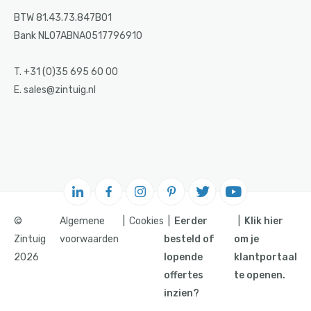
BTW 81.43.73.847B01
Bank NL07ABNA0517796910
T. +31 (0)35 695 60 00
E. sales@zintuig.nl
©
Algemene
Cookies
Eerder
Klik hier
Zintuig
voorwaarden
besteld of
om je
2026
lopende
klantportaal
offertes
te openen.
inzien?