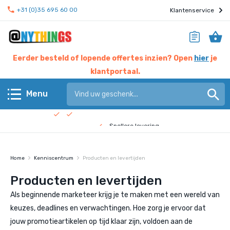
+31 (0)35 695 60 00
Klantenservice
Eerder besteld of lopende offertes inzien? Open
hier
je
klantportaal.
Hier werken experts voor jou
Menu
Beste prijs garantie
Terug
Snellere levering
Check de
bedrijfsfilm
!
Anythings KERN assortiment
Home
Kenniscentrum
Producten en levertijden
Anythings OVERIG assortiment
Producten en levertijden
Als beginnende marketeer krijg je te maken met een wereld van
Pagina's
keuzes, deadlines en verwachtingen. Hoe zorg je ervoor dat
jouw promotieartikelen op tijd klaar zijn, voldoen aan de
Nieuws