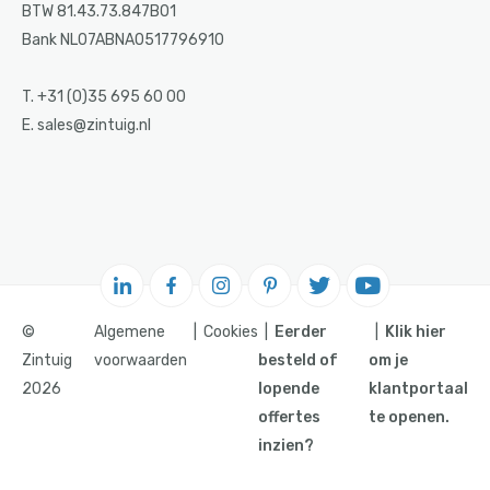
BTW 81.43.73.847B01
Bank NL07ABNA0517796910
T. +31 (0)35 695 60 00
E. sales@zintuig.nl
©
Algemene
Cookies
Eerder
Klik hier
Zintuig
voorwaarden
besteld of
om je
2026
lopende
klantportaal
offertes
te openen.
inzien?