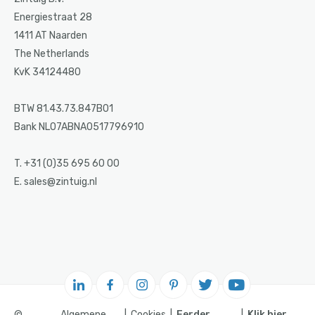
Energiestraat 28
1411 AT Naarden
The Netherlands
KvK 34124480
BTW 81.43.73.847B01
Bank NL07ABNA0517796910
T. +31 (0)35 695 60 00
E. sales@zintuig.nl
©
Algemene
Cookies
Eerder
Klik hier