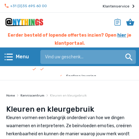
+31 (0)35 695 60 00
Klantenservice
Eerder besteld of lopende offertes inzien? Open
hier
je
klantportaal.
Hier werken experts voor jou
Menu
Beste prijs garantie
Terug
Snellere levering
Check de
bedrijfsfilm
!
Anythings KERN assortiment
Home
Kenniscentrum
Kleuren en kleurgebruik
Anythings OVERIG assortiment
Kleuren en kleurgebruik
Kleuren vormen een belangrijk onderdeel van hoe we dingen
Pagina's
waarnemen en interpreteren. Ze beïnvloeden emoties, creëren
herkenbaarheid en kunnen de manier waarop jouw merk wordt
Nieuws