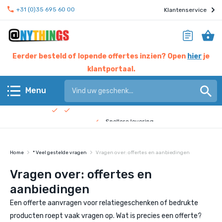
+31 (0)35 695 60 00
Klantenservice
Eerder besteld of lopende offertes inzien? Open
hier
je
klantportaal.
Hier werken experts voor jou
Menu
Beste prijs garantie
Terug
Snellere levering
Check de
bedrijfsfilm
!
Anythings KERN assortiment
Home
* Veel gestelde vragen
Vragen over: offertes en aanbiedingen
Anythings OVERIG assortiment
Vragen over: offertes en
aanbiedingen
Pagina's
Een offerte aanvragen voor relatiegeschenken of bedrukte
Nieuws
producten roept vaak vragen op. Wat is precies een offerte?