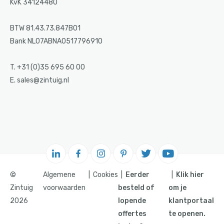
KvK 34124480
BTW 81.43.73.847B01
Bank NL07ABNA0517796910
T. +31 (0)35 695 60 00
E. sales@zintuig.nl
©
Algemene
Cookies
Eerder
Klik hier
Zintuig
voorwaarden
besteld of
om je
2026
lopende
klantportaal
offertes
te openen.