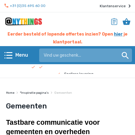
+31 (0)35 695 60 00
Klantenservice
Eerder besteld of lopende offertes inzien? Open
hier
je
klantportaal.
Hier werken experts voor jou
Menu
Beste prijs garantie
Terug
Snellere levering
Check de
bedrijfsfilm
!
Anythings KERN assortiment
Home
*Inspiratie pagina's
Gemeenten
Anythings OVERIG assortiment
Gemeenten
Pagina's
Tastbare communicatie voor 
gemeenten en overheden
Nieuws