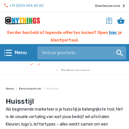
+31 (0)35 695 60 00
Klantenservice
Eerder besteld of lopende offertes inzien? Open
hier
je
klantportaal.
Hier werken experts voor jou
Menu
Beste prijs garantie
Terug
Snellere levering
Check de
bedrijfsfilm
!
Anythings KERN assortiment
Home
Kenniscentrum
Huisstijl
Anythings OVERIG assortiment
Huisstijl
Als beginnende marketeer is je huisstijl je belangrijkste tool. Het
Pagina's
is de visuele vertaling van wat jouw bedrijf wil uitstralen.
Kleuren, logo’s, lettertypes – alles werkt samen om een
Nieuws