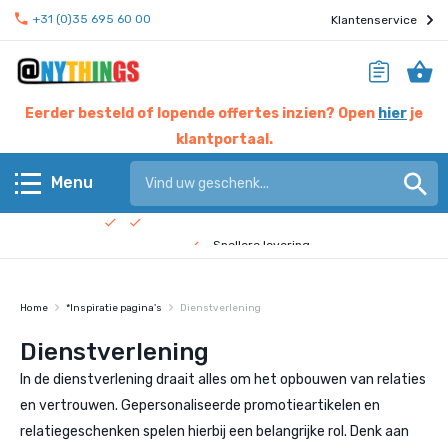
+31 (0)35 695 60 00
Klantenservice
Eerder besteld of lopende offertes inzien? Open
hier
je
klantportaal.
Hier werken experts voor jou
Menu
Beste prijs garantie
Terug
Snellere levering
Check de
bedrijfsfilm
!
Anythings KERN assortiment
Home
*Inspiratie pagina's
Dienstverlening
Anythings OVERIG assortiment
Dienstverlening
In de dienstverlening draait alles om het opbouwen van relaties
Pagina's
en vertrouwen. Gepersonaliseerde promotieartikelen en
relatiegeschenken spelen hierbij een belangrijke rol. Denk aan
Nieuws