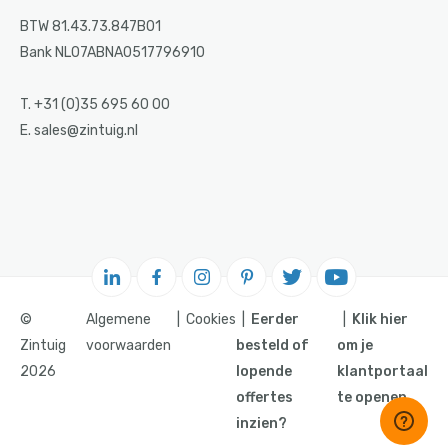
BTW 81.43.73.847B01
Bank NL07ABNA0517796910
T. +31 (0)35 695 60 00
E. sales@zintuig.nl
©
Algemene
Cookies
Eerder
Klik hier
Zintuig
voorwaarden
besteld of
om je
2026
lopende
klantportaal
offertes
te openen.
inzien?