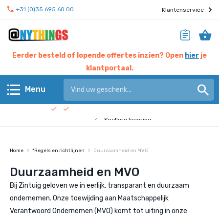
+31 (0)35 695 60 00
Klantenservice
Eerder besteld of lopende offertes inzien? Open
hier
je
klantportaal.
Hier werken experts voor jou
Menu
Beste prijs garantie
Terug
Snellere levering
Check de
bedrijfsfilm
!
Anythings KERN assortiment
Home
*Regels en richtlijnen
Duurzaamheid en MVO
Anythings OVERIG assortiment
Duurzaamheid en MVO
Bij Zintuig geloven we in eerlijk, transparant en duurzaam
Pagina's
ondernemen. Onze toewijding aan Maatschappelijk
Verantwoord Ondernemen (MVO) komt tot uiting in onze
Nieuws