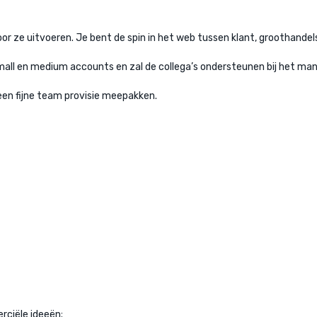
oor ze uitvoeren. Je bent de spin in het web tussen klant, groothandels
small en medium accounts en zal de collega’s ondersteunen bij het m
 een fijne team provisie meepakken.
rciële ideeën;