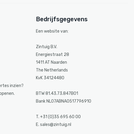
Bedrijfsgegevens
Een website van:
Zintuig B.V.
Energiestraat 28
1411 AT Naarden
The Netherlands
KvK 34124480
ertes inzien?
 openen.
BTW 81.43.73.847B01
Bank NL07ABNA0517796910
T. +31 (0)35 695 60 00
E. sales@zintuig.nl