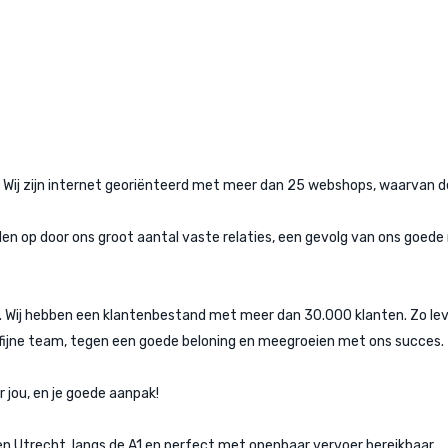
 Wij zijn internet georiënteerd met meer dan 25 webshops, waarvan de
allen op door ons groot aantal vaste relaties, een gevolg van ons goed
ijs. Wij hebben een klantenbestand met meer dan 30.000 klanten. Zo l
n fijne team, tegen een goede beloning en meegroeien met ons succes.
jou, en je goede aanpak!
n Utrecht, langs de A1 en perfect met openbaar vervoer bereikbaar.