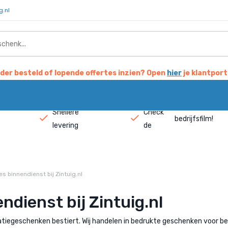
g.nl
der besteld of lopende offertes inzien? Open
hier
je klantport
Snellere
Check
bedrijfsfilm
!
levering
de
s binnendienst bij Zintuig.nl
ndienst bij Zintuig.nl
tiegeschenken bestiert. Wij handelen in bedrukte geschenken voor bedr