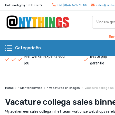
+31 (0)35 695 60 00
Hulp nodig bij het kiezen?
sales@zintui
Eer
Categorieën
Hier werken experts voor
Beste prijs
jou
garantie
Home
* Klantenservice
* Vacatures en stages
Vacature collega sale
Vacature collega sales binne
Wij zoeken een sales collega in het team wat onze webshops in rela