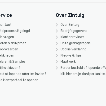
rvice
Over Zintuig
 contact
Over Zintuig
stelproces uitgelegd
Bedrijfsgegevens
de vragen
Klantenreviews
eren & drukproef
Onze gedragsregels
voorwaarden
Cookie verklaring
lijkheden
Nieuws & Tips
laren & Samples
Maatwerk
ij het kiezen?
Eerder besteld of lopende off
eld of lopende offertes inzien?
Klik
hier
om je klantportaal te
 je klantportaal te openen.