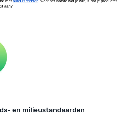
and met 
auteursrechten
, want het laatste wat je wilt, is dat je produ
dit aan?
eids- en milieustandaarden