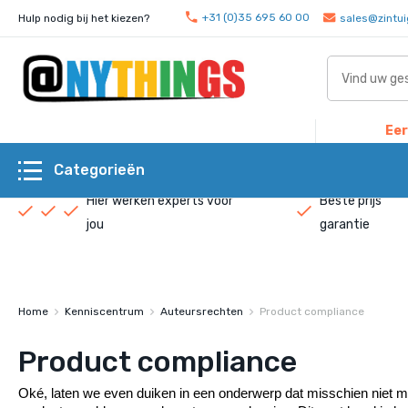
+31 (0)35 695 60 00
Hulp nodig bij het kiezen?
sales@zintui
Eer
Categorieën
Hier werken experts voor
Beste prijs
jou
garantie
Home
Kenniscentrum
Auteursrechten
Product compliance
Product compliance
Oké, laten we even duiken in een onderwerp dat misschien niet met