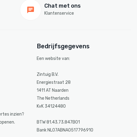
Chat met ons
Klantenservice
Bedrijfsgegevens
Een website van:
Zintuig B.V.
Energiestraat 28
1411 AT Naarden
The Netherlands
KvK 34124480
ertes inzien?
 openen.
BTW 81.43.73.847B01
Bank NL07ABNA0517796910