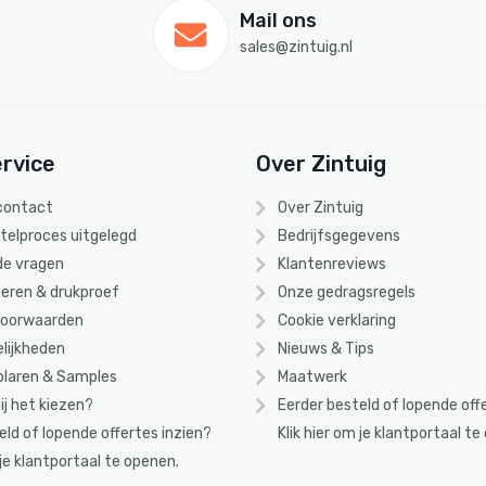
Mail ons
sales@zintuig.nl
rvice
Over Zintuig
 contact
Over Zintuig
stelproces uitgelegd
Bedrijfsgegevens
de vragen
Klantenreviews
eren & drukproef
Onze gedragsregels
voorwaarden
Cookie verklaring
lijkheden
Nieuws & Tips
laren & Samples
Maatwerk
ij het kiezen?
Eerder besteld of lopende off
eld of lopende offertes inzien?
Klik
hier
om je klantportaal te
 je klantportaal te openen.