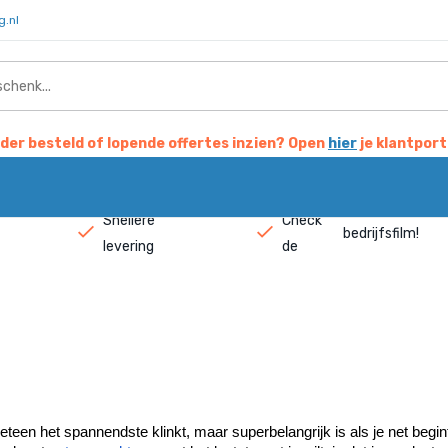
g.nl
der besteld of lopende offertes inzien? Open
hier
je klantport
Snellere
Check
bedrijfsfilm
!
levering
de
een het spannendste klinkt, maar superbelangrijk is als je net begin