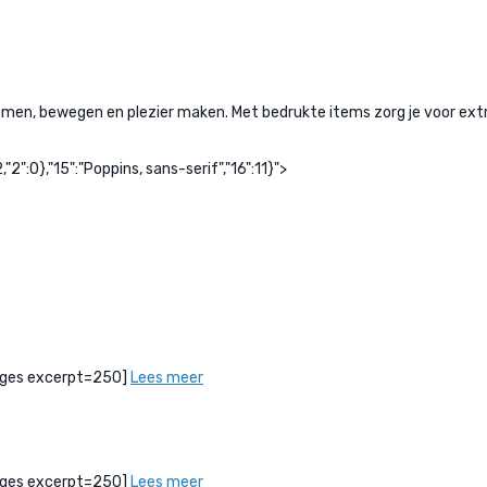
, bewegen en plezier maken. Met bedrukte items zorg je voor extra 
"2":0},"15":"Poppins, sans-serif","16":11}">
bPages excerpt=250]
Lees meer
bPages excerpt=250]
Lees meer