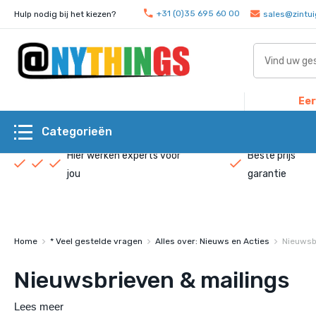
+31 (0)35 695 60 00
Hulp nodig bij het kiezen?
sales@zintui
Eer
Categorieën
Hier werken experts voor
Beste prijs
jou
garantie
Home
* Veel gestelde vragen
Alles over: Nieuws en Acties
Nieuwsb
Nieuwsbrieven & mailings
Lees meer