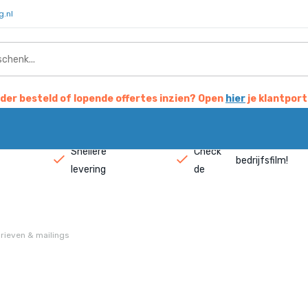
g.nl
der besteld of lopende offertes inzien? Open
hier
je klantport
Snellere
Check
bedrijfsfilm
!
levering
de
rieven & mailings