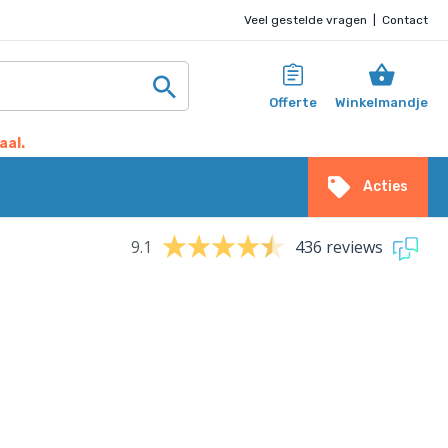
Veel gestelde vragen
|
Contact
Offerte
Winkelmandje
aal.
Acties
9.1
436 reviews