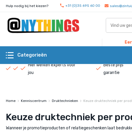
+31 (0)35 695 60 00
Hulp nodig bij het kiezen?
sales@zintui
Eer
Categorieën
Hier werken experts voor
Beste prijs
jou
garantie
Home
Kenniscentrum
Druktechnieken
Keuze druktechniek per prod
Keuze druktechniek per pro
Wanneer je promotieproducten of relatiegeschenken laat bedrukken,