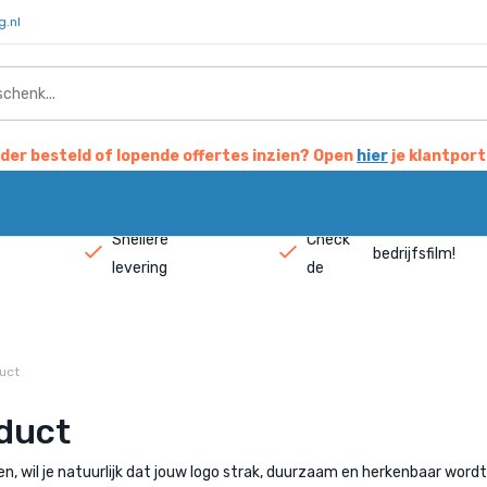
g.nl
der besteld of lopende offertes inzien? Open
hier
je klantport
Snellere
Check
bedrijfsfilm
!
levering
de
uct
duct
 wil je natuurlijk dat jouw logo strak, duurzaam en herkenbaar wordt 