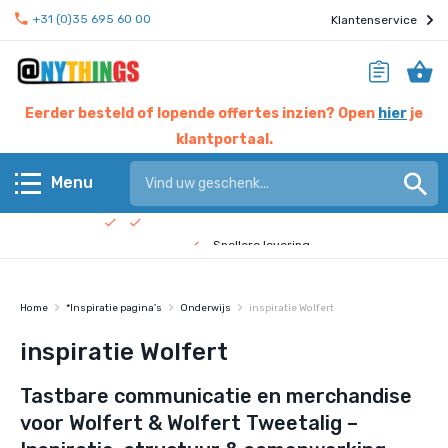
+31 (0)35 695 60 00
Klantenservice
Eerder besteld of lopende offertes inzien? Open
hier
je
klantportaal.
Hier werken experts voor jou
Menu
Beste prijs garantie
Terug
Snellere levering
Check de
bedrijfsfilm
!
Anythings KERN assortiment
Home
*Inspiratie pagina's
Onderwijs
inspiratie Wolfert
Anythings OVERIG assortiment
inspiratie Wolfert
Pagina's
Tastbare communicatie en merchandise
voor Wolfert & Wolfert Tweetalig –
Nieuws