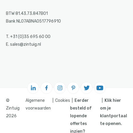
BTW 81.43.73.847B01
Bank NL07ABNA0517796910
T. +31 (0)35 695 60 00
E. sales@zintuig.nl
©
Algemene
Cookies
Eerder
Klik hier
Zintuig
voorwaarden
besteld of
om je
2026
lopende
klantportaal
offertes
te openen.
inzien?