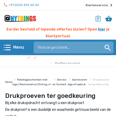
+31 (0)35 695 60 00
Klantenservice
Eerder besteld of lopende offertes inzien? Open
hier
je
klantportaal.
Hier werken experts voor jou
Menu
Beste prijs garantie
Terug
Snellere levering
Check de
bedrijfsfilm
!
Anythings KERN assortiment
Relatiegeschenken met
Service
Aanleveren
Drukproeven
Home
logo | Merchandise | Zintuig.nl
en Contact
logo of opdruk
ter goedkeuring
Anythings OVERIG assortiment
Drukproeven ter goedkeuring
Pagina's
Bij elke drukopdracht ontvangt u een drukproef.
De drukproef is een duidelijk en waarheids getrouw beeld van de
Nieuws