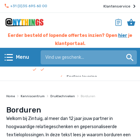
+31 (0)35 695 60 00
Klantenservice
Eerder besteld of lopende offertes inzien? Open
hier
je
klantportaal.
Hier werken experts voor jou
Menu
Beste prijs garantie
Terug
Snellere levering
Check de
bedrijfsfilm
!
Anythings KERN assortiment
Home
Kenniscentrum
Druktechnieken
Borduren
Anythings OVERIG assortiment
Borduren
Welkom bij Zintuig, al meer dan 12 jaar jouw partner in
Pagina's
hoogwaardige relatiegeschenken en gepersonaliseerde
textieloplossingen. In deze tekst lees je waarom borduren een
Nieuws