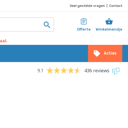
Veel gestelde vragen
|
Contact
Offerte
Winkelmandje
aal.
Acties
9.1
436 reviews