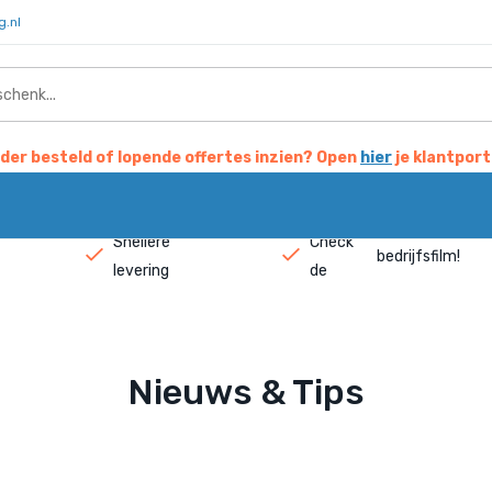
g.nl
der besteld of lopende offertes inzien? Open
hier
je klantport
Snellere
Check
bedrijfsfilm
!
levering
de
Nieuws & Tips