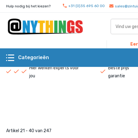
+31 (0)35 695 60 00
Hulp nodig bij het kiezen?
sales@zintui
Eer
Categorieën
Hier werken experts voor
Beste prijs
jou
garantie
Artikel 21 - 40 van 247